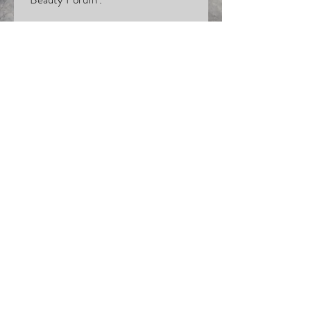
Huidpunt
Wingerd 208
2496 VK Den Haag
06 - 1218 4954
Btw-identificatienummer
NL001982511B42
NL 93 RABO
0108 4440 90