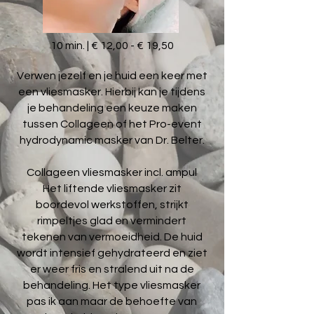
10 min. | € 12,00 - € 19,50
Verwen jezelf en je huid een keer met
een vliesmasker. Hierbij kan je tijdens
je behandeling een keuze maken
tussen Collageen of het Pro-event
hydrodynamic masker van Dr. Belter.
Collageen vliesmasker incl. ampul
Het liftende vliesmasker zit
boordevol werkstoffen, strijkt
rimpeltjes glad en vermindert
tekenen van vermoeidheid. De huid
wordt intensief gehydrateerd en ziet
er weer fris en stralend uit na de
behandeling. Het type vliesmasker
pas ik aan maar de behoefte van