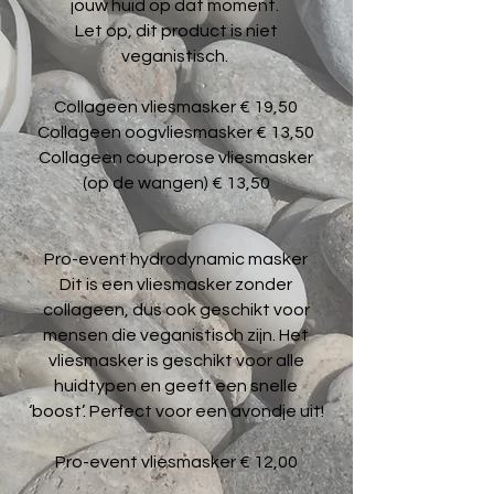
jouw huid op dat moment.
Let op, dit product is niet
veganistisch.
Collageen vliesmasker € 19,50
Collageen oogvliesmasker € 13,50
Collageen couperose vliesmasker
(op de wangen) € 13,50
Pro-event hydrodynamic masker
Dit is een vliesmasker zonder
collageen, dus ook geschikt voor
mensen die veganistisch zijn. Het
vliesmasker is geschikt voor alle
huidtypen en geeft een snelle
‘boost’. Perfect voor een avondje uit!
Pro-event vliesmasker € 12,00