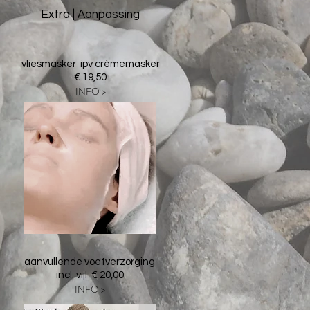
Extra
|
Aanpassing
vliesmasker ipv crèmemasker
€ 19,50
INFO >
aanvullende voetverzorging
incl. vijl € 20,00
INFO >