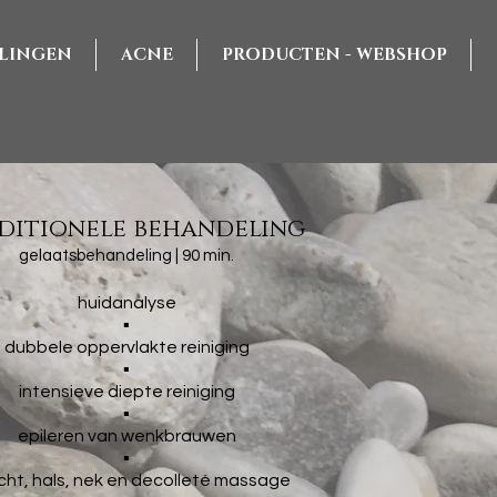
LINGEN
ACNE
PRODUCTEN - WEBSHOP
ditionele behandeling
gelaatsbehandeling | 90 min.
huidanalyse
▪
dubbele oppervlakte reiniging
▪
intensieve diepte reiniging
▪
epileren van wenkbrauwen
▪
cht, hals, nek en decolleté massage