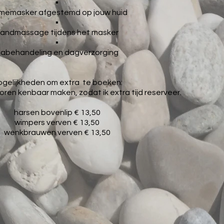
▪
memasker afgestemd op jouw huid
▪
andmassage tijdens het masker
▪
abehandeling en dagverzorging
gelijkheden om extra te boeken:
ren kenbaar maken, zodat ik extra tijd reserveer.
harsen bovenlip € 13,50
wimpers verven € 13,50
wenkbrauwen verven € 13,50