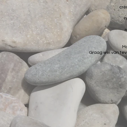
crè
h
n
Mo
Graag wel van tevo