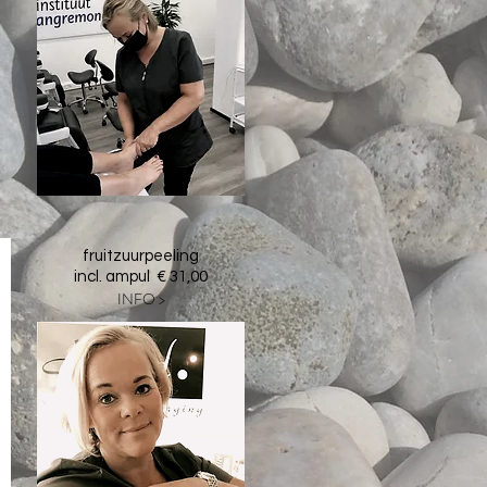
fruitzuurpeeling
incl. ampul € 31,00
INFO >